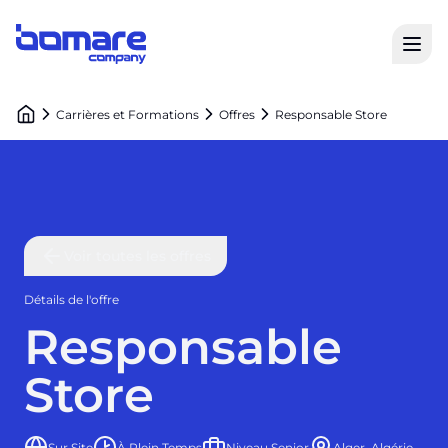
Open
Bomare Company logo
Carrières et Formations
Offres
Responsable Store
Voir toutes les offres
Détails de l'offre
Responsable
Store
Sur Site
À Plein Temps
Niveau Senior
Alger, Algérie