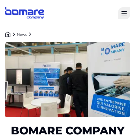
Open
Bomare Company logo
News
BOMARE COMPANY