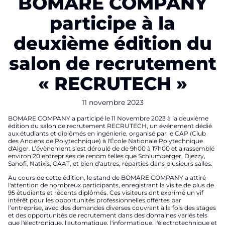
BOMARE COMPANY
participe à la
deuxième édition du
salon de recrutement
« RECRUTECH »
11 novembre 2023
BOMARE COMPANY a participé le 11 Novembre 2023 à la deuxième
édition du salon de recrutement RECRUTECH, un événement dédié
aux étudiants et diplômés en ingénierie, organisé par le CAP (Club
des Anciens de Polytechnique) à l'École Nationale Polytechnique
d'Alger. L’évènement s’est déroulé de de 9h00 à 17h00 et a rassemblé
environ 20 entreprises de renom telles que Schlumberger, Djezzy,
Sanofi, Natixis, CAAT, et bien d'autres, réparties dans plusieurs salles.
Au cours de cette édition, le stand de BOMARE COMPANY a attiré
l'attention de nombreux participants, enregistrant la visite de plus de
95 étudiants et récents diplômés. Ces visiteurs ont exprimé un vif
intérêt pour les opportunités professionnelles offertes par
l’entreprise, avec des demandes diverses couvrant à la fois des stages
et des opportunités de recrutement dans des domaines variés tels
que l'électronique, l'automatique, l'informatique, l'électrotechnique et