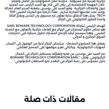
جزائرية صينية غير مسبوقة ، مكرسة لنقل التكنولوجيا بين الصين والجزائر
خلال المهمة الاقتصادية إلى بكين التي قام بها السيد الرئيس عبد المجيد
تبون والشركات الجزائرية ، وقع السيد علي بومدين بصفته المدير العام لشركة
بومار، تحت علامتها التجارية ستريم ، عقدًا تاريخيًا مع الشريك الصيني TOP
TECH. يمثل هذا الاتفاق بداية تعاون غير مسبوق بين البلدين ويفتح آفاقًا
واعدة للتطور التكنولوجي في الجزائر.
الهدف الرئيسي لشركة SARL BOMARE TECHNOLOGY CORPORATION
هو تمكين تطوير المنتجات في الجزائر مع كفاءات جزائرية بالتعاون مع الشريك
الصيني ، وهذا سيسمح أيضًا بالإنتاج المشترك لحلول مبتكرة تلبي احتياجات
السوق الجزائري و الدولي.
بفضل هذا المشروع المشترك ، ستتمكن الجزائر أخيرًا من الوصول إلى اكتساب
المهارات التكنولوجية ، وبالتالي تعزيز موقعها على المسرح العالمي.
عبر السيد علي بومدين عن فخره وتفاؤله بمستقبل الجزائر في المجال
التكنولوجي. وقال: ''BOMARE TECHNOLOGY CORPORATION SARL
دليل ملموس على رغبة الجزائر في التقدم نحو الاستقلال التكنولوجي''.
مقالات ذات صلة