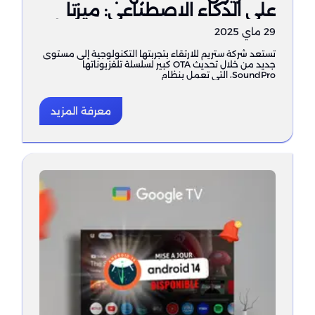
على الذكاء الاصطناعي: ميزتا
DeepSeek وTV Caption قريبًا
29 ماي 2025
على Google TV 5.0 (أندرويد 14).
تستعد شركة ستريم للارتقاء بتجربتها التكنولوجية إلى مستوى
جديد من خلال تحديث OTA كبير لسلسلة تلفزيوناتها
SoundPro، التي تعمل بنظام
معرفة المزيد