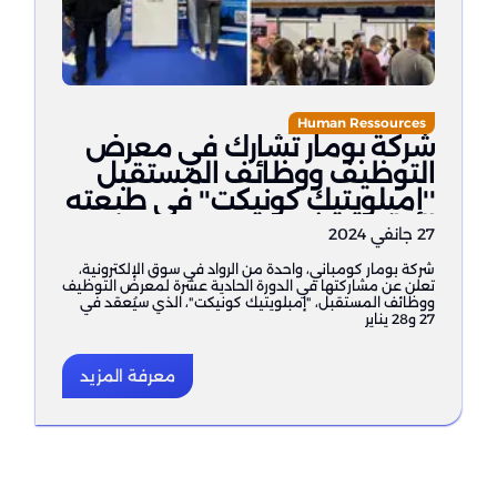
Human Ressources
شركة بومار تشارك في معرض
التوظيف ووظائف المستقبل
''إمبلويتيك كونيكت'' في طبعته
الحادية عشرة
27 جانفي 2024
شركة بومار كومباني، واحدة من الرواد في سوق الإلكترونية،
تعلن عن مشاركتها في الدورة الحادية عشرة لمعرض التوظيف
ووظائف المستقبل، "إمبلويتيك كونيكت"، الذي سيُعقد في
27 و28 يناير
معرفة المزيد