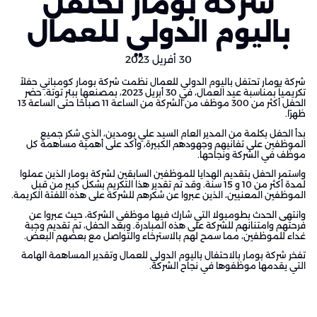
شركة بومار تحتفل
باليوم الدولي للعمال
30 أفريل 2023
شركة بومار تحتفل باليوم الدولي للعمال نظمت شركة بومار كومباني حفلاً
تكريمياً بمناسبة عيد العمال، في 30 أبريل 2023، بمصنعها ببئر توتة. حضر
الحفل أكثر من 300 موظف من الشركة من الساعة 11 صباحًا حتى الساعة 13
ظهرًا.
بدأ الحفل بكلمة من المدير العام السيد علي بومدين، الذي شكر جميع
الموظفين على تفانيهم وجهودهم الكبيرة، وأكد على أهمية مساهمة كل
موظف في الشركة ونجاحها.
واستمر الحفل بتقديم الهدايا للموظفين السابقين لشركة بومار الذين عملوا
لمدة أكثر من 10 و 15 سنة. وقد تم تقدير هذا التكريم بشكل كبير من قبل
الموظفين المعنيين، الذين عبروا عن شكرهم للشركة على هذه اللفتة الكريمة.
وانتهى الحدث بطومبولا التي شارك فيها موظفي الشركة، حيث عبروا عن
فرحتهم وامتنانهم للشركة على هذه المبادرة. وبعد الحفل، تم تقديم وجبة
غداء للموظفين، مما سمح لهم بالاسترخاء والتواصل مع بعضهم البعض.
تفخر شركة بومار بالاحتفال باليوم الدولي للعمال وتقدير المساهمة الهامة
التي يقدمها موظفوها في نجاح الشركة.